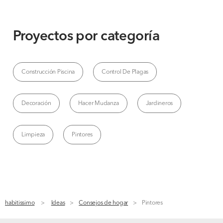
Proyectos por categoría
Construcción Piscina
Control De Plagas
Decoración
Hacer Mudanza
Jardineros
Limpieza
Pintores
habitissimo
Ideas
Consejos de hogar
Pintores